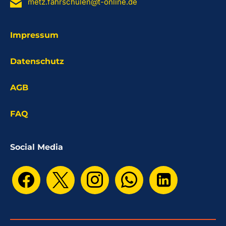
metz.fahrschulen@t-online.de
Impressum
Datenschutz
AGB
FAQ
Social Media
facebook
x
instagram
whatsapp
linkedin-
square